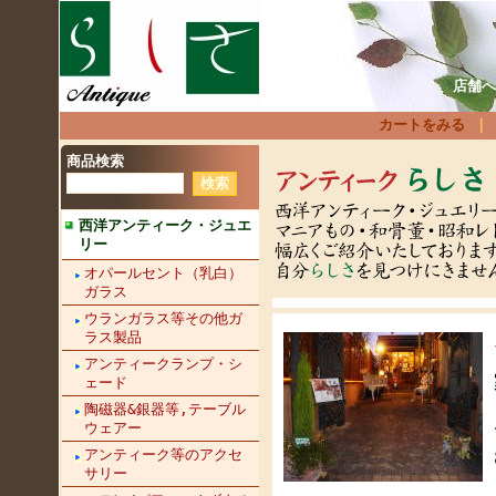
店舗へ
カートをみる
商品検索
西洋アンティーク・ジュエ
リー
オパールセント（乳白）
ガラス
ウランガラス等その他ガ
ラス製品
アンティークランプ・シ
ェード
陶磁器&銀器等,テーブル
ウェアー
アンティーク等のアクセ
サリー