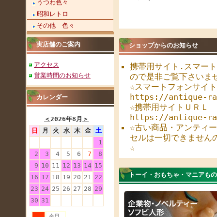
うつわ色々
昭和レトロ
その他 色々
実店舗のご案内
ショップからのお知らせ
アクセス
携帯用サイト.スマー
営業時間のお知らせ
ので是非ご覧下さいま
☆スマートフォンサイ
https://antique-ra
カレンダー
☆携帯用サイトＵＲＬ
https://antique-ra
＜
2026年8月
＞
☆古い商品・アンティ
日
月
火
水
木
金
土
セルは一切できません
1
☆
2
3
4
5
6
7
8
9
10
11
12
13
14
15
トーイ・おもちゃ・マニアもの
16
17
18
19
20
21
22
23
24
25
26
27
28
29
30
31
今日