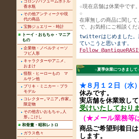
コロン/パフュームボトル
☆現在店舗は休業中です
香水瓶
☆
その他アンティークや現
代の商品
在庫無しの商品に関して
で、お気軽にご相談くだ
宝飾ジュエリー・時計
トーイ・おもちゃ・マニア
twitterはじめまし
もの
ていこうと思います。
企業物・ノベルティーソ
Follow @antiqueRASI
フビ人形
キャラクターやアニメ、
おまけ
☆夏季休業につきまして
怪獣・ヒーローもの マ
ルサン他
★８月１２日（水
ブリキ・ミニカー・プラ
モデル
休みです。
コレクター,マニア,作家,
実店舗を休業致し
限定物
受けいたしており
その他古いおもちゃ,人
形,こけし
（★メール業務等
和骨董・昭和レトロ
商品ご希望到着日は
ガラス色々
します。