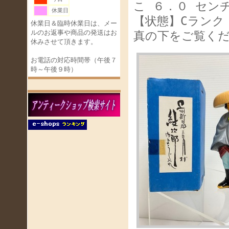
こ ６．０ セン
休業日
【状態】Cランク
休業日＆臨時休業日は、メー
ルのお返事や商品の発送はお
真の下をご覧く
休みさせて頂きます。
お電話の対応時間帯（午後７
時～午後９時）