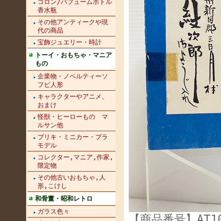
コロン/パフュームボトル
香水瓶
その他アンティークや現
代の商品
宝飾ジュエリー・時計
トーイ・おもちゃ・マニア
もの
企業物・ノベルティーソ
フビ人形
キャラクターやアニメ、
おまけ
怪獣・ヒーローもの マ
ルサン他
ブリキ・ミニカー・プラ
モデル
コレクター,マニア,作家,
限定物
その他古いおもちゃ,人
形,こけし
和骨董・昭和レトロ
ガラス色々
【商品番号】AT10