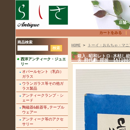
店舗へ
カートをみる
商品検索
HOME
>
トーイ・おもちゃ・マニ
箱入☆昭和レトロ☆木枯し紋
西洋アンティーク・ジュエ
夫 時代劇 現状 【AT10
リー
オパールセント（乳白）
ガラス
ウランガラス等その他ガ
ラス製品
アンティークランプ・シ
ェード
陶磁器&銀器等,テーブル
ウェアー
アンティーク等のアクセ
サリー