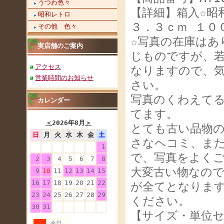
うつわ色々
【詳細】箱入☆昭
昭和レトロ
３．３ｃｍ １０
その他 色々
☆写真の在庫はあ
実店舗のご案内
じものですが、
アクセス
なりますので、
営業時間のお知らせ
さい。
写真のくわえて
カレンダー
てます。
＜
2026年8月
＞
とても古い品物
日
月
火
水
木
金
土
さなヘコミ、ま
1
で、写真をよくご
2
3
4
5
6
7
8
大変古い物なの
9
10
11
12
13
14
15
16
17
18
19
20
21
22
が全てとなりま
23
24
25
26
27
28
29
ください。
30
31
【サイズ・単位セ
今日