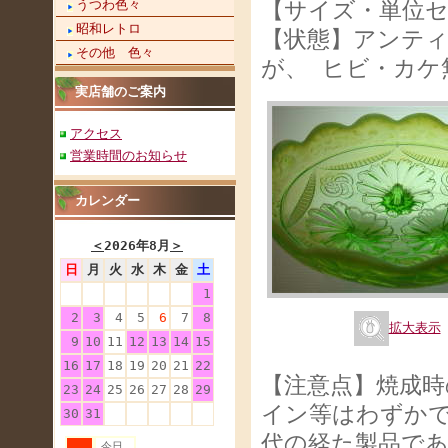
うつわ色々
【サイズ・単位セ
昭和レトロ
【状態】アンテ
その他 色々
が、 ヒビ・カケ
実店舗のご案内
アクセス
営業時間のお知らせ
カレンダー
＜
2026年8月
＞
日
月
火
水
木
金
土
1
2
3
4
5
6
7
8
拡大表示
9
10
11
12
13
14
15
16
17
18
19
20
21
22
【注意点】焼成
23
24
25
26
27
28
29
イン等はわずか
30
31
代の経た製品で
今日