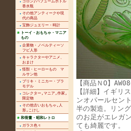
コロン/パフュームボトル
香水瓶
その他アンティークや現
代の商品
宝飾ジュエリー・時計
トーイ・おもちゃ・マニア
もの
企業物・ノベルティーソ
フビ人形
キャラクターやアニメ、
おまけ
怪獣・ヒーローもの マ
ルサン他
ブリキ・ミニカー・プラ
【商品ＮO】AW08
モデル
【詳細】イギリ
コレクター,マニア,作家,
限定物
ンオパールセント
その他古いおもちゃ,人
半の製造。リン
形,こけし
のお足がエレガ
和骨董・昭和レトロ
ても綺麗です。
ガラス色々