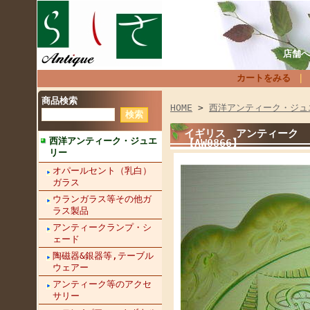
店舗へ
カートをみる
商品検索
HOME
>
西洋アンティーク・ジュ
イギリス アンティーク
西洋アンティーク・ジュエ
【AW0866】
リー
オパールセント（乳白）
ガラス
ウランガラス等その他ガ
ラス製品
アンティークランプ・シ
ェード
陶磁器&銀器等,テーブル
ウェアー
アンティーク等のアクセ
サリー