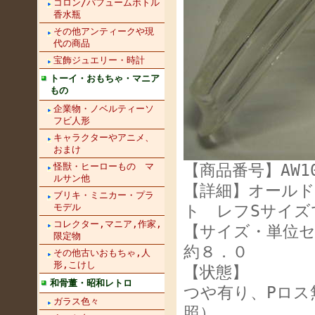
コロン/パフュームボトル
香水瓶
その他アンティークや現
代の商品
宝飾ジュエリー・時計
トーイ・おもちゃ・マニア
もの
企業物・ノベルティーソ
フビ人形
キャラクターやアニメ、
おまけ
怪獣・ヒーローもの マ
【商品番号】AW10
ルサン他
【詳細】オール
ブリキ・ミニカー・プラ
モデル
ト レフSサイズ
コレクター,マニア,作家,
【サイズ・単位セ
限定物
約８．０
その他古いおもちゃ,人
形,こけし
【状態】
和骨董・昭和レトロ
つや有り、Pロス
ガラス色々
照）