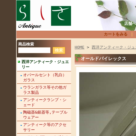
店舗へ
カートをみる
商品検索
HOME
>
西洋アンティーク・ジュ
オールドパイレックス レフ
西洋アンティーク・ジュエ
リー
オパールセント（乳白）
ガラス
ウランガラス等その他ガ
ラス製品
アンティークランプ・シ
ェード
陶磁器&銀器等,テーブル
ウェアー
アンティーク等のアクセ
サリー