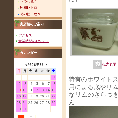
うつわ色々
昭和レトロ
その他 色々
実店舗のご案内
アクセス
営業時間のお知らせ
カレンダー
拡大表示
＜
2026年8月
＞
日
月
火
水
木
金
土
1
特有のホワイト
2
3
4
5
6
7
8
用による底やリ
9
10
11
12
13
14
15
なリムのざらつ
16
17
18
19
20
21
22
ん。
23
24
25
26
27
28
29
30
31
今日