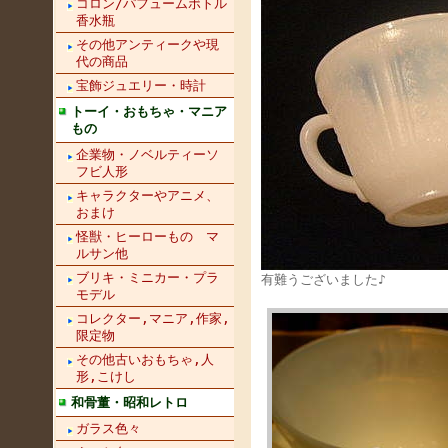
コロン/パフュームボトル
香水瓶
その他アンティークや現
代の商品
宝飾ジュエリー・時計
トーイ・おもちゃ・マニア
もの
企業物・ノベルティーソ
フビ人形
キャラクターやアニメ、
おまけ
怪獣・ヒーローもの マ
ルサン他
ブリキ・ミニカー・プラ
有難うございました♪
モデル
コレクター,マニア,作家,
限定物
その他古いおもちゃ,人
形,こけし
和骨董・昭和レトロ
ガラス色々