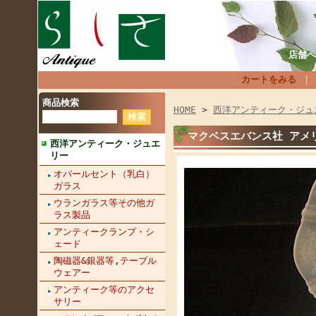
店舗へ
カートをみる
商品検索
HOME
>
西洋アンティーク・ジュ
マクベスエバンス社 アメリ
西洋アンティーク・ジュエ
リー
オパールセント（乳白）
ガラス
ウランガラス等その他ガ
ラス製品
アンティークランプ・シ
ェード
陶磁器&銀器等,テーブル
ウェアー
アンティーク等のアクセ
サリー