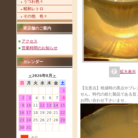
うつわ色々
昭和レトロ
その他 色々
実店舗のご案内
アクセス
営業時間のお知らせ
カレンダー
拡大表示
＜
2026年8月
＞
日
月
火
水
木
金
土
【注意点】焼成時の黒点やプレ
1
せん。時代の経た製品である旨
2
3
4
5
6
7
8
お問い合わせ下さいませ。
9
10
11
12
13
14
15
16
17
18
19
20
21
22
23
24
25
26
27
28
29
30
31
今日