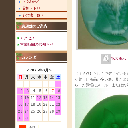
うつわ色々
昭和レトロ
その他 色々
実店舗のご案内
アクセス
営業時間のお知らせ
カレンダー
拡大表示
＜
2026年8月
＞
【注意点】らしさでデザインを
日
月
火
水
木
金
土
が難しい商品が多い為、見たま
1
ら、お気軽にメール、またはお
2
3
4
5
6
7
8
9
10
11
12
13
14
15
16
17
18
19
20
21
22
23
24
25
26
27
28
29
30
31
今日