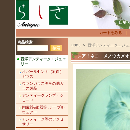
店舗へ
カートをみる
商品検索
HOME
>
西洋アンティーク・ジュ
レア！ネコ メノウカメオ 
西洋アンティーク・ジュエ
リー
オパールセント（乳白）
ガラス
ウランガラス等その他ガ
ラス製品
アンティークランプ・シ
ェード
陶磁器&銀器等,テーブル
ウェアー
アンティーク等のアクセ
サリー