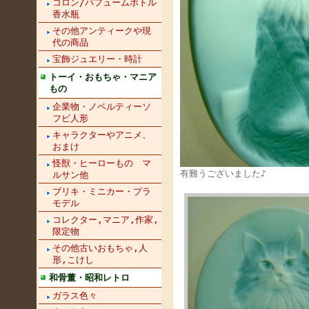
コロン/パフュームボトル
香水瓶
その他アンティークや現
代の商品
宝飾ジュエリー・時計
トーイ・おもちゃ・マニア
もの
企業物・ノベルティーソ
フビ人形
キャラクターやアニメ、
おまけ
怪獣・ヒーローもの マ
有難うございました♪
ルサン他
ブリキ・ミニカー・プラ
モデル
コレクター,マニア,作家,
限定物
その他古いおもちゃ,人
形,こけし
和骨董・昭和レトロ
ガラス色々