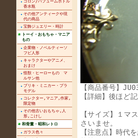
コロン/パフュームボトル
香水瓶
その他アンティークや現
代の商品
宝飾ジュエリー・時計
トーイ・おもちゃ・マニア
もの
企業物・ノベルティーソ
フビ人形
キャラクターやアニメ、
おまけ
怪獣・ヒーローもの マ
ルサン他
ブリキ・ミニカー・プラ
【商品番号】JU03
モデル
【詳細】後ほど記
コレクター,マニア,作家,
限定物
その他古いおもちゃ,人
【サイズ】１マス
形,こけし
さいませ。
和骨董・昭和レトロ
【注意点】時代
ガラス色々