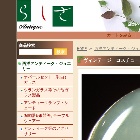
店舗へ
カートをみる
商品検索
HOME
>
西洋アンティーク・ジュ
ヴィンテージ コスチューム
西洋アンティーク・ジュエ
リー
オパールセント（乳白）
ガラス
ウランガラス等その他ガ
ラス製品
アンティークランプ・シ
ェード
陶磁器&銀器等,テーブル
ウェアー
アンティーク等のアクセ
サリー