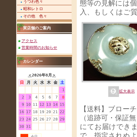
うつわ色々
態等の見解には
昭和レトロ
入、もしくはご
その他 色々
実店舗のご案内
アクセス
営業時間のお知らせ
カレンダー
＜
2026年8月
＞
日
月
火
水
木
金
土
1
拡大表示
2
3
4
5
6
7
8
9
10
11
12
13
14
15
【送料】ブロー
16
17
18
19
20
21
22
（追跡可・保証無
23
24
25
26
27
28
29
にてお届けでき
30
31
で、指定されぬ
今日