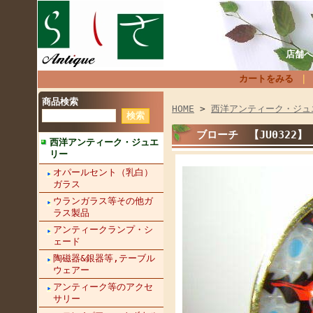
店舗へ
カートをみる
商品検索
HOME
>
西洋アンティーク・ジュ
ブローチ 【JU0322】
西洋アンティーク・ジュエ
リー
オパールセント（乳白）
ガラス
ウランガラス等その他ガ
ラス製品
アンティークランプ・シ
ェード
陶磁器&銀器等,テーブル
ウェアー
アンティーク等のアクセ
サリー