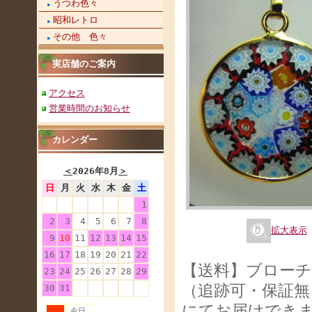
うつわ色々
昭和レトロ
その他 色々
実店舗のご案内
アクセス
営業時間のお知らせ
カレンダー
＜
2026年8月
＞
日
月
火
水
木
金
土
1
2
3
4
5
6
7
8
拡大表示
9
10
11
12
13
14
15
16
17
18
19
20
21
22
【送料】ブロー
23
24
25
26
27
28
29
（追跡可・保証無
30
31
にてお届けでき
今日