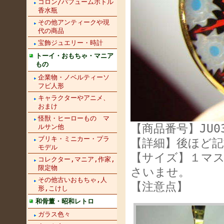
コロン/パフュームボトル
香水瓶
その他アンティークや現
代の商品
宝飾ジュエリー・時計
トーイ・おもちゃ・マニア
もの
企業物・ノベルティーソ
フビ人形
キャラクターやアニメ、
おまけ
怪獣・ヒーローもの マ
【商品番号】JU03
ルサン他
ブリキ・ミニカー・プラ
【詳細】後ほど記
モデル
【サイズ】１マス
コレクター,マニア,作家,
限定物
さいませ。
その他古いおもちゃ,人
【注意点】
形,こけし
和骨董・昭和レトロ
ガラス色々