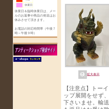
休業日
休業日＆臨時休業日は、メー
ルのお返事や商品の発送はお
休みさせて頂きます。
お電話の対応時間帯（午後７
時～午後９時）
拡大表示
【注意点】トー
ップ展開をせず
下さいませ。輸