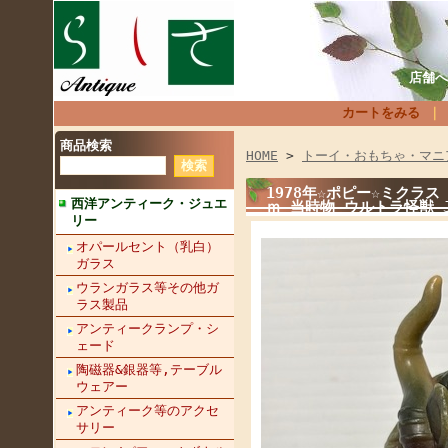
店舗へ
カートをみる
商品検索
HOME
>
トーイ・おもちゃ・マニ
1978年☆ポピー☆ミクラ
西洋アンティーク・ジュエ
ｍ 当時物 ウルトラ怪獣 JA
リー
オパールセント（乳白）
ガラス
ウランガラス等その他ガ
ラス製品
アンティークランプ・シ
ェード
陶磁器&銀器等,テーブル
ウェアー
アンティーク等のアクセ
サリー