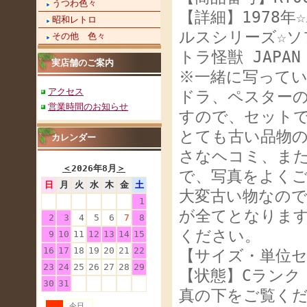
うつわ色々
【詳細】1978
昭和レトロ
ルスシリーズ☆ソ
その他 色々
トラ怪獣 JAPA
実店舗のご案内
※一緒に写って
アクセス
ドラ、ペスター
営業時間のお知らせ
すので、セット
とても古い品物
カレンダー
さなヘコミ、ま
＜
2026年8月
＞
で、写真をよくご
日
月
火
水
木
金
土
大変古い物なの
1
が全てとなりま
2
3
4
5
6
7
8
ください。
9
10
11
12
13
14
15
16
17
18
19
20
21
22
【サイズ・単位セ
23
24
25
26
27
28
29
【状態】Cランク
30
31
真の下をご覧く
今日