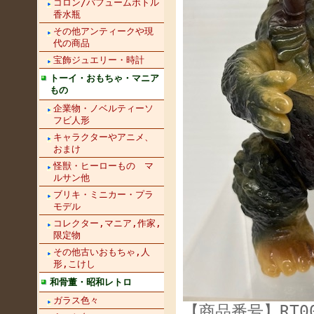
コロン/パフュームボトル
香水瓶
その他アンティークや現
代の商品
宝飾ジュエリー・時計
トーイ・おもちゃ・マニア
もの
企業物・ノベルティーソ
フビ人形
キャラクターやアニメ、
おまけ
怪獣・ヒーローもの マ
ルサン他
ブリキ・ミニカー・プラ
モデル
コレクター,マニア,作家,
限定物
その他古いおもちゃ,人
形,こけし
和骨董・昭和レトロ
ガラス色々
【商品番号】RT00