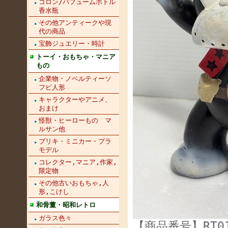
コロン/パフュームボトル
香水瓶
その他アンティークや現
代の商品
宝飾ジュエリー・時計
トーイ・おもちゃ・マニア
もの
企業物・ノベルティーソ
フビ人形
キャラクターやアニメ、
おまけ
怪獣・ヒーローもの マ
ルサン他
ブリキ・ミニカー・プラ
モデル
コレクター,マニア,作家,
限定物
その他古いおもちゃ,人
形,こけし
和骨董・昭和レトロ
ガラス色々
【商品番号】RT01