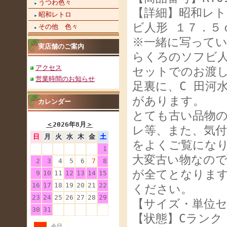
うつわ色々
【詳細】昭和レト
昭和レトロ
ビ人形 １７．５
その他 色々
※一緒に写ってい
実店舗のご案内
らくろのソフビ
アクセス
セットでのお渡
営業時間のお知らせ
足裏に、C 田河
があります。
カレンダー
とても古い品物
＜
2026年8月
＞
レ等、また、気
日
月
火
水
木
金
土
をよくご覧になりご
1
大変古い物なの
2
3
4
5
6
7
8
が全てとなりま
9
10
11
12
13
14
15
16
17
18
19
20
21
22
ください。
23
24
25
26
27
28
29
【サイズ・単位セ
30
31
【状態】Cランク
今日