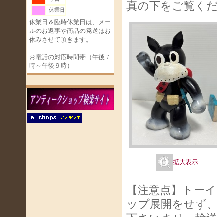
真の下をご覧く
休業日
休業日＆臨時休業日は、メー
ルのお返事や商品の発送はお
休みさせて頂きます。
お電話の対応時間帯（午後７
時～午後９時）
拡大表示
【注意点】トー
ップ展開をせず