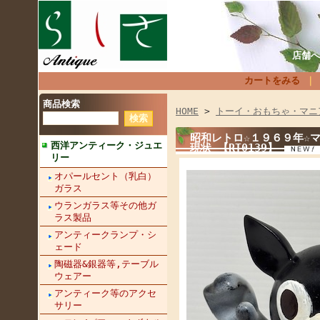
店舗へ
カートをみる
商品検索
HOME
>
トーイ・おもちゃ・マニ
昭和レトロ☆１９６９年☆マ
西洋アンティーク・ジュエ
現状 【RT0139】
リー
オパールセント（乳白）
ガラス
ウランガラス等その他ガ
ラス製品
アンティークランプ・シ
ェード
陶磁器&銀器等,テーブル
ウェアー
アンティーク等のアクセ
サリー