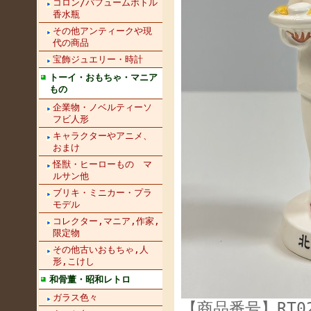
コロン/パフュームボトル
香水瓶
その他アンティークや現
代の商品
宝飾ジュエリー・時計
トーイ・おもちゃ・マニア
もの
企業物・ノベルティーソ
フビ人形
キャラクターやアニメ、
おまけ
怪獣・ヒーローもの マ
ルサン他
ブリキ・ミニカー・プラ
モデル
コレクター,マニア,作家,
限定物
その他古いおもちゃ,人
形,こけし
和骨董・昭和レトロ
ガラス色々
【商品番号】RT02