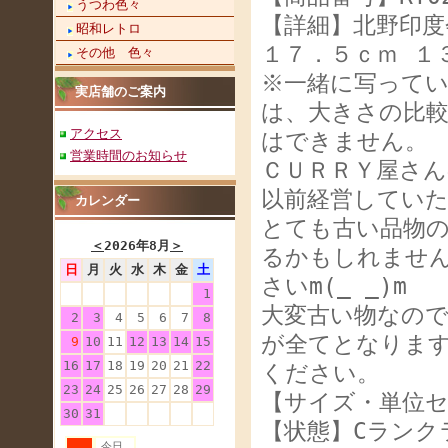
うつわ色々
【詳細】北野印度
昭和レトロ
１７．５ｃｍ １
その他 色々
※一緒に写って
実店舗のご案内
は、大きさの比
アクセス
はできません。
営業時間のお知らせ
ＣＵＲＲＹ屋さ
以前経営してい
カレンダー
とても古い品物
＜
2026年8月
＞
るかもしれませ
日
月
火
水
木
金
土
さいm(_ _)m
1
大変古い物なの
2
3
4
5
6
7
8
が全てとなりま
9
10
11
12
13
14
15
16
17
18
19
20
21
22
ください。
23
24
25
26
27
28
29
【サイズ・単位セ
30
31
【状態】Cランク
今日