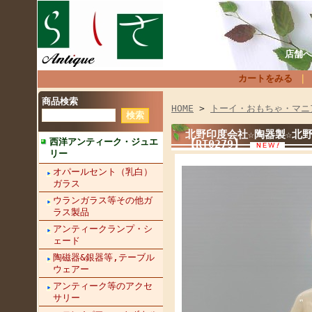
店舗へ
カートをみる
商品検索
HOME
>
トーイ・おもちゃ・マニ
北野印度会社☆陶器製☆北野
西洋アンティーク・ジュエ
【RT0279】
リー
オパールセント（乳白）
ガラス
ウランガラス等その他ガ
ラス製品
アンティークランプ・シ
ェード
陶磁器&銀器等,テーブル
ウェアー
アンティーク等のアクセ
サリー