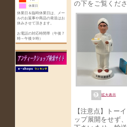
の下をご覧くだ
休業日
休業日＆臨時休業日は、メー
ルのお返事や商品の発送はお
休みさせて頂きます。
お電話の対応時間帯（午後７
時～午後９時）
拡大表示
【注意点】トー
ップ展開をせず