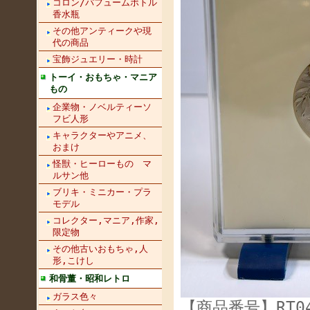
コロン/パフュームボトル
香水瓶
その他アンティークや現
代の商品
宝飾ジュエリー・時計
トーイ・おもちゃ・マニア
もの
企業物・ノベルティーソ
フビ人形
キャラクターやアニメ、
おまけ
怪獣・ヒーローもの マ
ルサン他
ブリキ・ミニカー・プラ
モデル
コレクター,マニア,作家,
限定物
その他古いおもちゃ,人
形,こけし
和骨董・昭和レトロ
ガラス色々
【商品番号】RT04