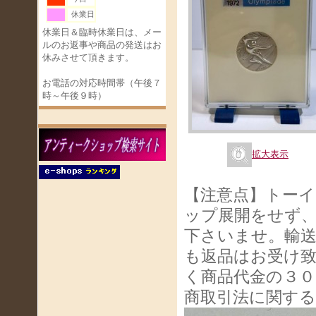
休業日
休業日＆臨時休業日は、メー
ルのお返事や商品の発送はお
休みさせて頂きます。
お電話の対応時間帯（午後７
時～午後９時）
拡大表示
【注意点】トー
ップ展開をせず
下さいませ。輸
も返品はお受け
く商品代金の３０
商取引法に関す