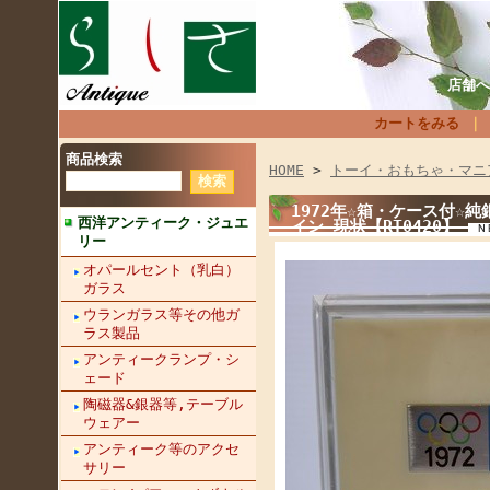
店舗へ
カートをみる
商品検索
HOME
>
トーイ・おもちゃ・マニ
1972年☆箱・ケース付☆
西洋アンティーク・ジュエ
イン 現状【RT0420】
リー
オパールセント（乳白）
ガラス
ウランガラス等その他ガ
ラス製品
アンティークランプ・シ
ェード
陶磁器&銀器等,テーブル
ウェアー
アンティーク等のアクセ
サリー