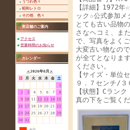
うつわ色々
【詳細】1972
昭和レトロ
ック☆公式参加メ
その他 色々
とても古い品物
実店舗のご案内
さなヘコミ、ま
アクセス
で、写真をよくご
営業時間のお知らせ
大変古い物なの
が全てとなりま
カレンダー
ください。
＜
2026年8月
＞
【サイズ・単位
日
月
火
水
木
金
土
９．７センチ/３
1
【状態】Cランク
2
3
4
5
6
7
8
真の下をご覧
9
10
11
12
13
14
15
16
17
18
19
20
21
22
23
24
25
26
27
28
29
30
31
今日