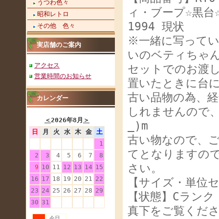
うつわ色々
ィ・ブープ☆黒台
昭和レトロ
1994 現状
その他 色々
※一緒に写って
実店舗のご案内
いのベティちゃ
アクセス
セットでのお渡
営業時間のお知らせ
置いたときに台
古い品物の為、
カレンダー
しれませんので、
＜
2026年8月
＞
_)m
日
月
火
水
木
金
土
古い物なので、
1
てとなりますの
2
3
4
5
6
7
8
さい。
9
10
11
12
13
14
15
16
17
18
19
20
21
22
【サイズ・単位セ
23
24
25
26
27
28
29
【状態】Cランク
30
31
真下をご覧くだ
今日