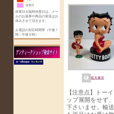
休業日
休業日＆臨時休業日は、メー
ルのお返事や商品の発送はお
休みさせて頂きます。
お電話の対応時間帯（午後７
時～午後９時）
拡大表示
【注意点】トー
ップ展開をせず
下さいませ。輸