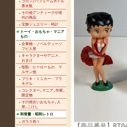
コロン/パフュームボトル
香水瓶
その他アンティークや現
代の商品
宝飾ジュエリー・時計
トーイ・おもちゃ・マニア
もの
企業物・ノベルティーソ
フビ人形
キャラクターやアニメ、
おまけ
怪獣・ヒーローもの マ
ルサン他
ブリキ・ミニカー・プラ
モデル
コレクター,マニア,作家,
限定物
その他古いおもちゃ,人
形,こけし
和骨董・昭和レトロ
ガラス色々
【商品番号】RT