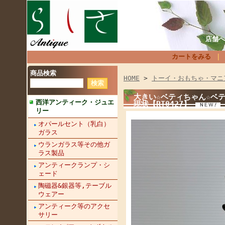
店舗へ
カートをみる
商品検索
HOME
>
トーイ・おもちゃ・マニ
大きい☆ベティちゃん☆ベテ
西洋アンティーク・ジュエ
現状【RT0427】
リー
オパールセント（乳白）
ガラス
ウランガラス等その他ガ
ラス製品
アンティークランプ・シ
ェード
陶磁器&銀器等,テーブル
ウェアー
アンティーク等のアクセ
サリー