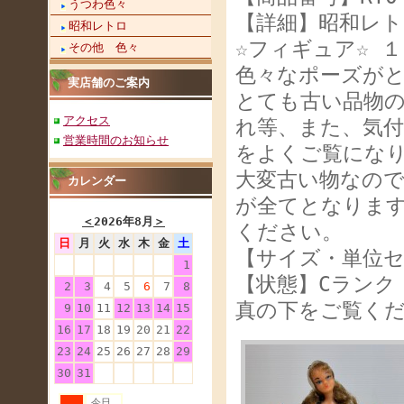
うつわ色々
【詳細】昭和レト
昭和レトロ
☆フィギュア☆ 
その他 色々
色々なポーズが
実店舗のご案内
とても古い品物
アクセス
れ等、また、気
営業時間のお知らせ
をよくご覧になりご
大変古い物なの
カレンダー
が全てとなりま
＜
2026年8月
＞
ください。
日
月
火
水
木
金
土
【サイズ・単位セ
1
【状態】Cランク
2
3
4
5
6
7
8
真の下をご覧く
9
10
11
12
13
14
15
16
17
18
19
20
21
22
23
24
25
26
27
28
29
30
31
今日