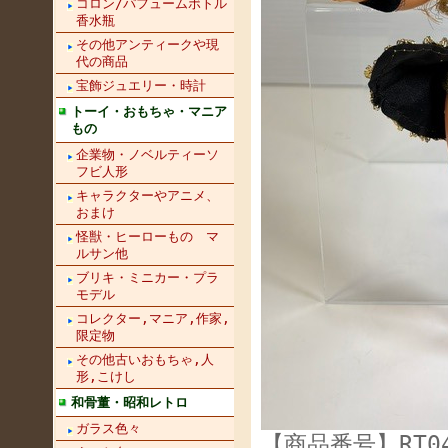
コロン/パフュームボトル
香水瓶
その他アンティークや現
代の商品
宝飾ジュエリー・時計
トーイ・おもちゃ・マニア
もの
企業物・ノベルティーソ
フビ人形
キャラクターやアニメ、
おまけ
怪獣・ヒーローもの マ
ルサン他
ブリキ・ミニカー・プラ
モデル
コレクター,マニア,作家,
限定物
その他古いおもちゃ,人
形,こけし
和骨董・昭和レトロ
ガラス色々
【商品番号】RT04