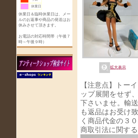
休業日
休業日＆臨時休業日は、メー
ルのお返事や商品の発送はお
休みさせて頂きます。
お電話の対応時間帯（午後７
時～午後９時）
拡大表示
【注意点】トー
ップ展開をせず
下さいませ。輸
も返品はお受け
く商品代金の３０
商取引法に関す