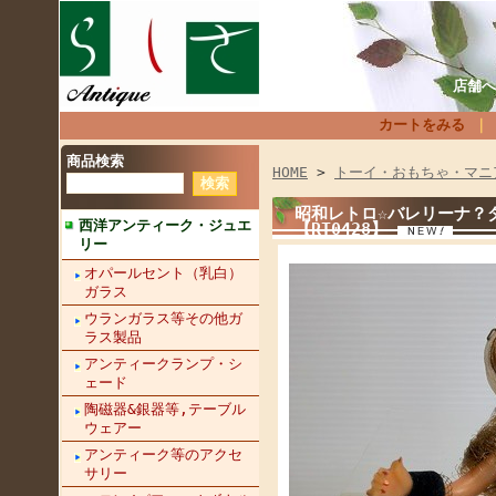
店舗へ
カートをみる
商品検索
HOME
>
トーイ・おもちゃ・マニ
昭和レトロ☆バレリーナ？ダ
西洋アンティーク・ジュエ
【RT0428】
リー
オパールセント（乳白）
ガラス
ウランガラス等その他ガ
ラス製品
アンティークランプ・シ
ェード
陶磁器&銀器等,テーブル
ウェアー
アンティーク等のアクセ
サリー