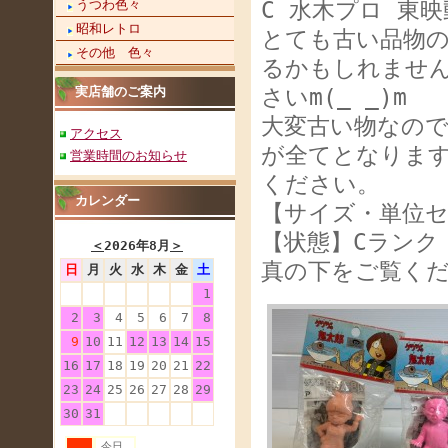
うつわ色々
C 水木プロ 東
昭和レトロ
とても古い品物
その他 色々
るかもしれませ
実店舗のご案内
さいm(_ _)m
大変古い物なの
アクセス
が全てとなりま
営業時間のお知らせ
ください。
カレンダー
【サイズ・単位セ
【状態】Cランク
＜
2026年8月
＞
真の下をご覧く
日
月
火
水
木
金
土
1
2
3
4
5
6
7
8
9
10
11
12
13
14
15
16
17
18
19
20
21
22
23
24
25
26
27
28
29
30
31
今日