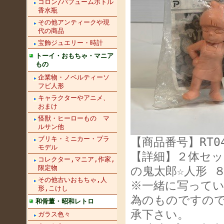
コロン/パフュームボトル
香水瓶
その他アンティークや現
代の商品
宝飾ジュエリー・時計
トーイ・おもちゃ・マニア
もの
企業物・ノベルティーソ
フビ人形
キャラクターやアニメ、
おまけ
怪獣・ヒーローもの マ
ルサン他
ブリキ・ミニカー・プラ
【商品番号】RT04
モデル
【詳細】２体セッ
コレクター,マニア,作家,
限定物
の鬼太郎☆人形 
その他古いおもちゃ,人
※一緒に写って
形,こけし
為のものですの
和骨董・昭和レトロ
承下さい。
ガラス色々