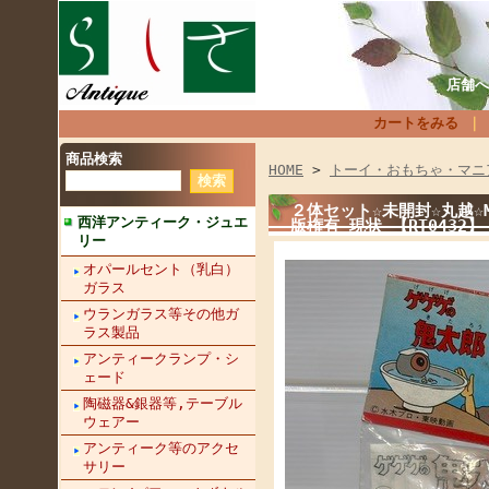
店舗へ
カートをみる
商品検索
HOME
>
トーイ・おもちゃ・マニ
２体セット☆未開封☆丸越☆
西洋アンティーク・ジュエ
版権有 現状 【RT043
リー
オパールセント（乳白）
ガラス
ウランガラス等その他ガ
ラス製品
アンティークランプ・シ
ェード
陶磁器&銀器等,テーブル
ウェアー
アンティーク等のアクセ
サリー