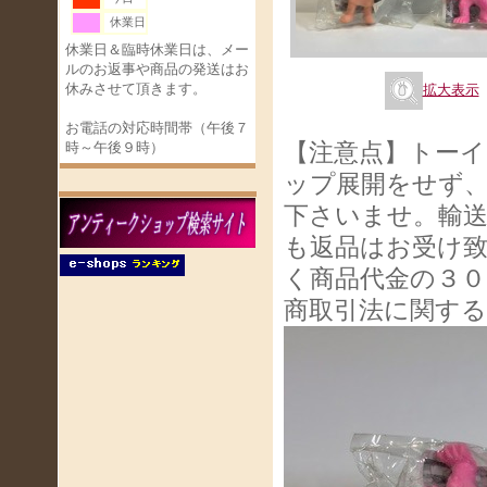
休業日
休業日＆臨時休業日は、メー
ルのお返事や商品の発送はお
休みさせて頂きます。
拡大表示
お電話の対応時間帯（午後７
【注意点】トー
時～午後９時）
ップ展開をせず
下さいませ。輸
も返品はお受け
く商品代金の３０
商取引法に関す