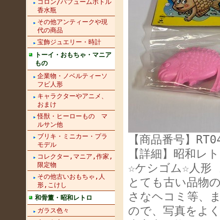
コロン/パフュームボトル
香水瓶
その他アンティークや現
代の商品
宝飾ジュエリー・時計
トーイ・おもちゃ・マニア
もの
企業物・ノベルティーソ
フビ人形
キャラクターやアニメ、
おまけ
怪獣・ヒーローもの マ
ルサン他
ブリキ・ミニカー・プラ
【商品番号】RT04
モデル
【詳細】昭和レト
コレクター,マニア,作家,
限定物
☆ケシゴム☆人形 
その他古いおもちゃ,人
とても古い品物
形,こけし
さなヘコミ等、
和骨董・昭和レトロ
ので、写真をよく
ガラス色々