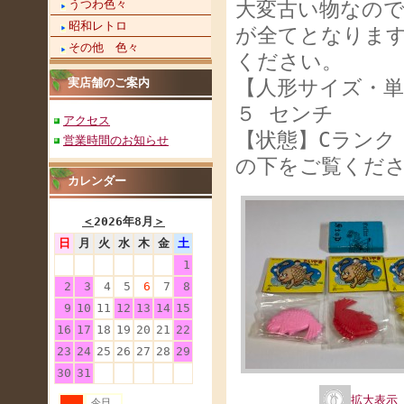
うつわ色々
大変古い物なの
昭和レトロ
が全てとなりま
その他 色々
ください。
実店舗のご案内
【人形サイズ・単
５ センチ
アクセス
【状態】Cランク
営業時間のお知らせ
の下をご覧くだ
カレンダー
＜
2026年8月
＞
日
月
火
水
木
金
土
1
2
3
4
5
6
7
8
9
10
11
12
13
14
15
16
17
18
19
20
21
22
23
24
25
26
27
28
29
30
31
拡大表示
今日