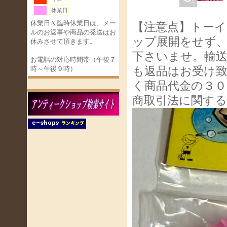
休業日
休業日＆臨時休業日は、メー
【注意点】トー
ルのお返事や商品の発送はお
ップ展開をせず
休みさせて頂きます。
下さいませ。輸
お電話の対応時間帯（午後７
も返品はお受け
時～午後９時）
く商品代金の３０
商取引法に関す