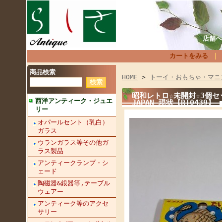
店舗へ
カートをみる
商品検索
HOME
>
トーイ・おもちゃ・マニ
昭和レトロ☆未開封☆3個セ
西洋アンティーク・ジュエ
JAPAN 現状【RT0439】
リー
オパールセント（乳白）
ガラス
ウランガラス等その他ガ
ラス製品
アンティークランプ・シ
ェード
陶磁器&銀器等,テーブル
ウェアー
アンティーク等のアクセ
サリー